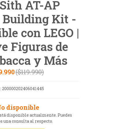
Sith AT-AP
Building Kit -
ble con LEGO |
ye Figuras de
bacca y Más
9.990
($119.990)
:
200000202406041445
o disponible
está disponible actualmente. Puedes
s una consulta al respecto.