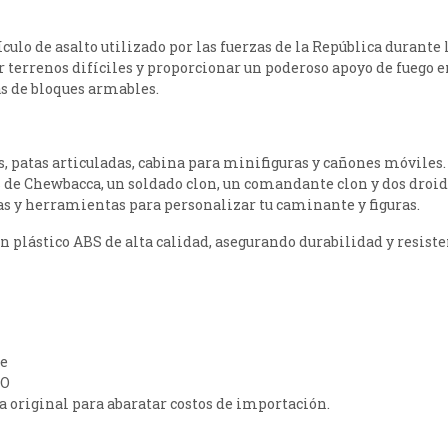
culo de asalto utilizado por las fuerzas de la República durante 
 terrenos difíciles y proporcionar un poderoso apoyo de fuego en
as de bloques armables.
as, patas articuladas, cabina para minifiguras y cañones móviles.
as de Chewbacca, un soldado clon, un comandante clon y dos droid
as y herramientas para personalizar tu caminante y figuras.
con plástico ABS de alta calidad, asegurando durabilidad y resiste
te
GO
ja original para abaratar costos de importación.