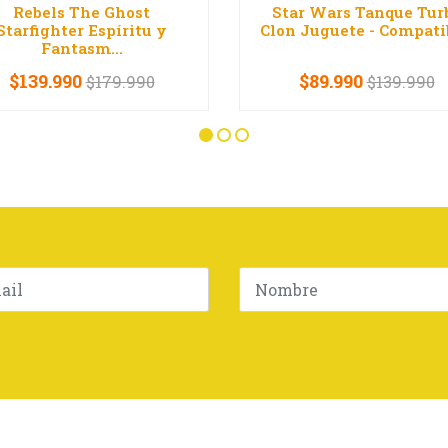
Rebels The Ghost
Star Wars Tanque Tur
Starfighter Espíritu y
Clon Juguete - Compatib
Fantasm...
$139.990
$89.990
$179.990
$139.990
+
-
+