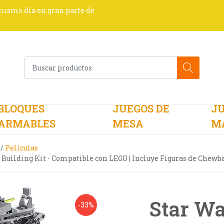
 mismo día en gran parte de
BLOQUES
JUEGOS DE
JU
ARMABLES
MESA
M
Películas
 Building Kit - Compatible con LEGO | Incluye Figuras de Chewb
Star Wa
-33%