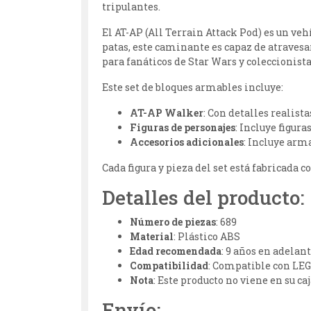
tripulantes.
El AT-AP (All Terrain Attack Pod) es un vehí
patas, este caminante es capaz de atravesar
para fanáticos de Star Wars y coleccionist
Este set de bloques armables incluye:
AT-AP Walker
: Con detalles realist
Figuras de personajes
: Incluye figur
Accesorios adicionales
: Incluye arm
Cada figura y pieza del set está fabricada 
Detalles del producto:
Número de piezas
: 689
Material
: Plástico ABS
Edad recomendada
: 9 años en adelan
Compatibilidad
: Compatible con LE
Nota
: Este producto no viene en su ca
Envío: