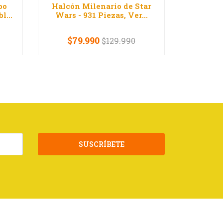
bo
Halcón Milenario de Star
Harry Po
l...
Wars - 931 Piezas, Ver...
de Dum
$79.990
$59
$129.990
-
+
-
SUSCRÍBETE