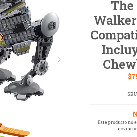
The 
Walker 
Compati
Inclu
Chew
$7
SKU
N
Este producto no 
enviarno