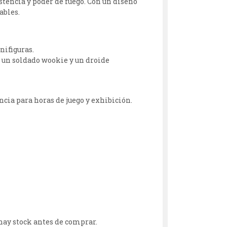
istencia y poder de fuego. Con un diseño
ables.
nifiguras.
a, un soldado wookie y un droide
ncia para horas de juego y exhibición.
hay stock antes de comprar.