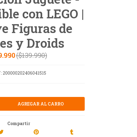
ble con LEGO |
ye Figuras de
es y Droids
9.990
($139.990)
:
200000202406041515
Compartir