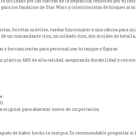
to utilizado por las fuerzas de la República, conocido por su res
o para los fanáticos de Star Wars y coleccionistas de bloques arm
listas, torretas móviles, ruedas funcionales y una cabina para mi
as de un comandante clon, un soldado clon, dos droides de batall
as y herramientas para personalizar tu tanque y figuras.
con plástico ABS de alta calidad, asegurando durabilidad y resiste
te
GO
ja original para abaratar costos de importación.
después de haber hecho la compra. Es recomendable preguntar si 