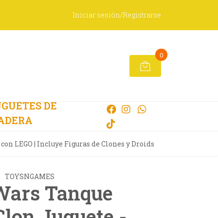
Iniciar sesión/Registrarse
0
GUETES DE
ADERA
con LEGO | Incluye Figuras de Clones y Droids
TOYSNGAMES
Wars Tanque
Clon Juguete -