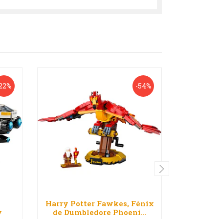
22%
-54%
Harry Potter Fawkes, Fénix
Set 12 F
y
de Dumbledore Phoeni...
Justi