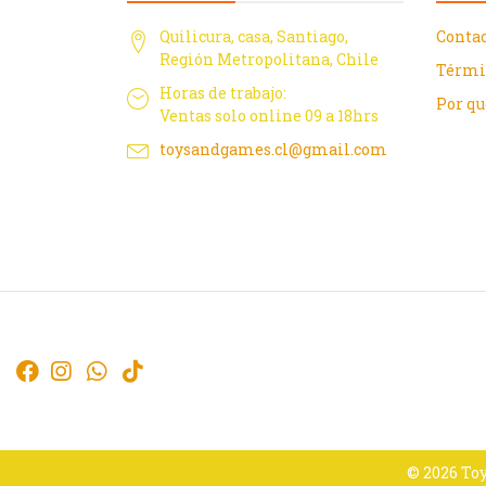
Quilicura, casa, Santiago,
Conta
Región Metropolitana, Chile
Térmi
Horas de trabajo:
Por q
Ventas solo online 09 a 18hrs
toysandgames.cl@gmail.com
© 2026 Toy