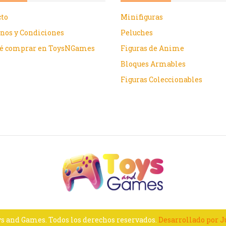
cto
Minifiguras
nos y Condiciones
Peluches
ué comprar en ToysNGames
Figuras de Anime
Bloques Armables
Figuras Coleccionables
s and Games. Todos los derechos reservados.
Desarrollado por 