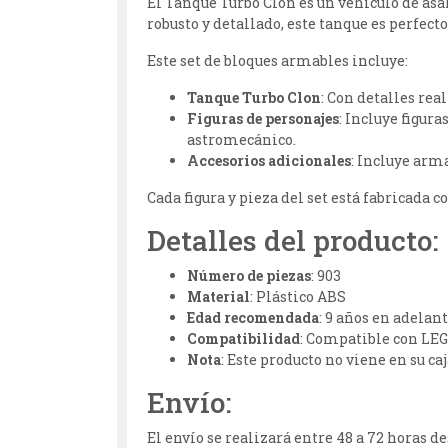
El Tanque Turbo Clon es un vehículo de asal
robusto y detallado, este tanque es perfect
Este set de bloques armables incluye:
Tanque Turbo Clon
: Con detalles rea
Figuras de personajes
: Incluye figur
astromecánico.
Accesorios adicionales
: Incluye arm
Cada figura y pieza del set está fabricada 
Detalles del producto:
Número de piezas
: 903
Material
: Plástico ABS
Edad recomendada
: 9 años en adelan
Compatibilidad
: Compatible con LE
Nota
: Este producto no viene en su ca
Envío:
El envío se realizará entre 48 a 72 horas 