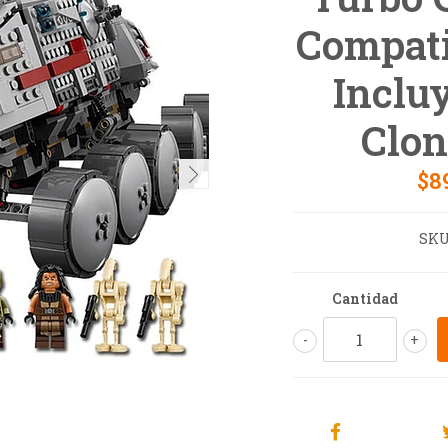
Compati
Inclu
Clon
$8
SKU
Cantidad
-
+