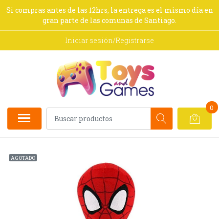
Si compras antes de las 12hrs, la entrega es el mismo día en
gran parte de las comunas de Santiago.
Iniciar sesión/Registrarse
0
AGOTADO