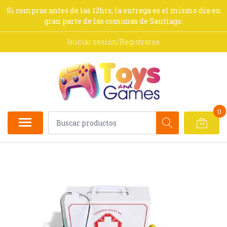
Si compras antes de las 12hrs, la entrega es el mismo día en
gran parte de las comunas de Santiago.
Iniciar sesión/Registrarse
0