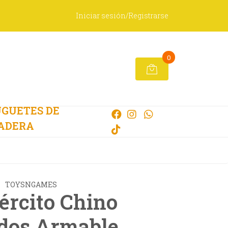
Iniciar sesión/Registrarse
0
GUETES DE
ADERA
TOYSNGAMES
jército Chino
dos Armable