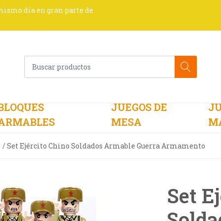
 mismo día en gran parte de
BLOQUES
JUEGOS DE
JU
ARMABLES
MESA
M
Set Ejército Chino Soldados Armable Guerra Armamento
Set E
Solda