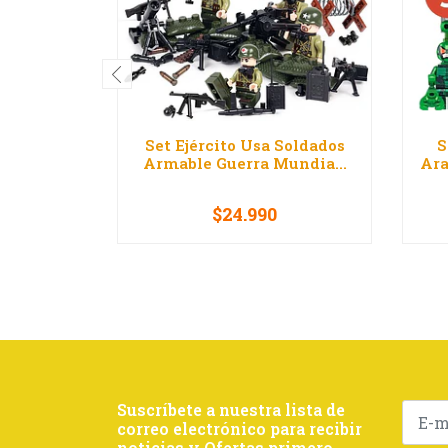
Set Ejército Usa Soldados
S
Armable Guerra Mundia...
Ara
$24.990
-
+
-
Suscríbete a nuestra lista de
correo electrónico para recibir
noticias y Ofertas primero.