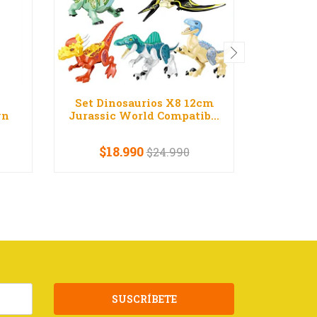
Set Dinosaurios X8 12cm
Set F
yn
Jurassic World Compatib...
Blo
$18.990
$24.990
-
+
-
SUSCRÍBETE