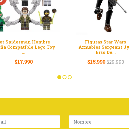
et Spiderman Hombre
Figuras Star Wars
ña Compatible Lego Toy
Armables Sergeant J
...
Erso De...
$17.990
$15.990
$29.990
+
-
+