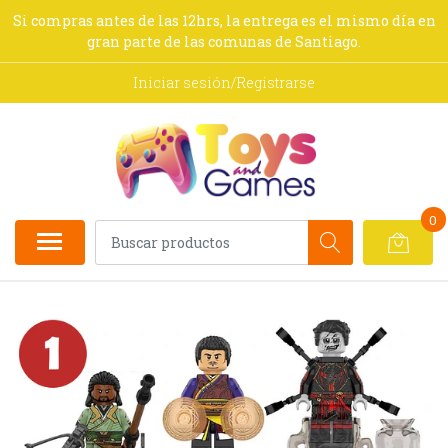
Si compras antes de las 12hrs, la entrega es el mismo día en
gran parte de las comunas de Santiago.
Iniciar sesión/Registrarse
0