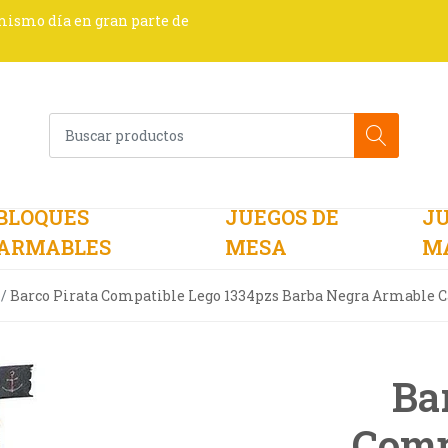
 mismo día en gran parte de
BLOQUES
JUEGOS DE
JU
ARMABLES
MESA
M
Barco Pirata Compatible Lego 1334pzs Barba Negra Armable C
Ba
Comp