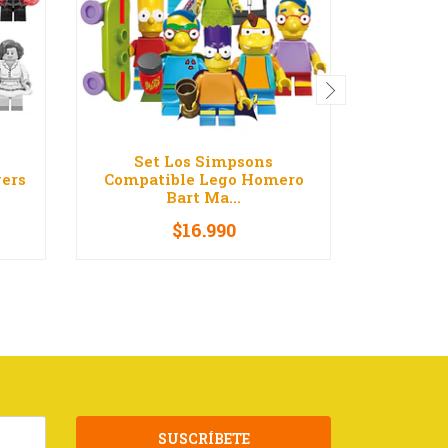
Set Los Simpsons
Set Disn
ers
Compatible Lego Homero
Mickey
Bart Ma...
$16.990
-
+
-
SUSCRÍBETE