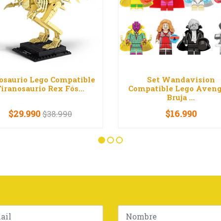
osaurio Lego Compatible
Set Wandavision
iranosaurio Rex Fós...
Compatible Lego Aveng
Bruja ...
$29.990
$16.990
$38.990
+
-
+