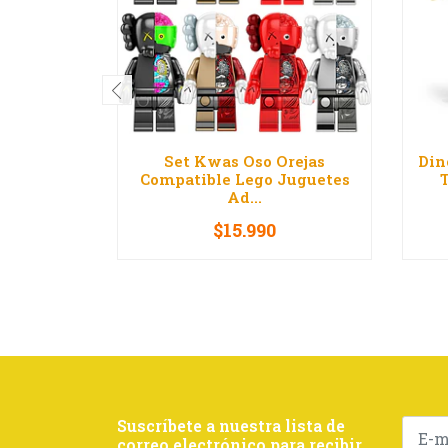
Set Kwas Oso Orejas
Din
Compatible Lego Juguetes
T
Ad...
$15.990
-
+
-
Suscríbete a nuestra lista de
correo electrónico para recibir