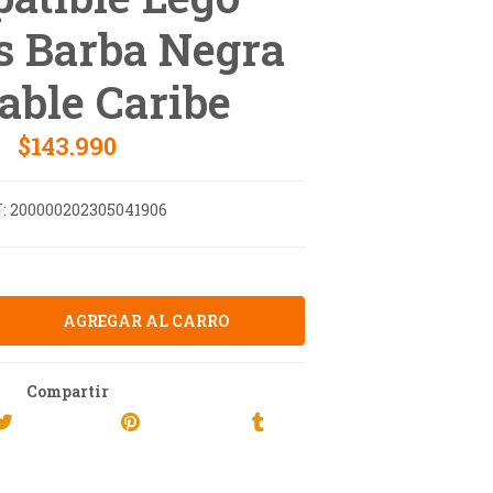
s Barba Negra
ble Caribe
$143.990
:
200000202305041906
Compartir