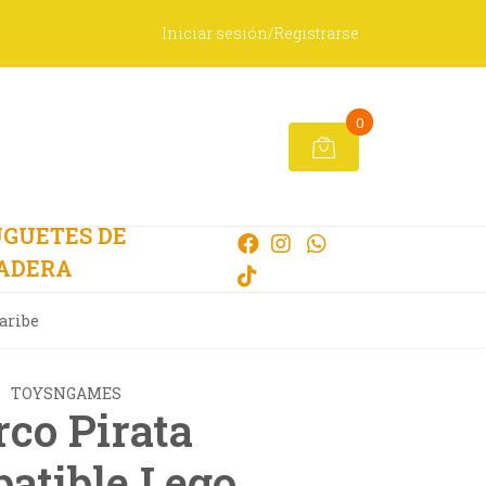
Iniciar sesión/Registrarse
0
GUETES DE
ADERA
aribe
TOYSNGAMES
rco Pirata
atible Lego