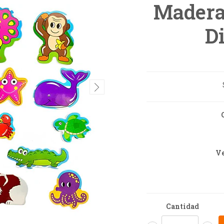
Madera
D
Ve
Cantidad