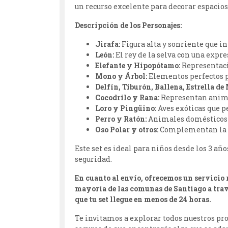
un recurso excelente para decorar espacios
Descripción de los Personajes:
Jirafa:
Figura alta y sonriente que in
León:
El rey de la selva con una expre
Elefante y Hipopótamo:
Representaci
Mono y Árbol:
Elementos perfectos pa
Delfín, Tiburón, Ballena, Estrella de
Cocodrilo y Rana:
Representan animal
Loro y Pingüino:
Aves exóticas que p
Perro y Ratón:
Animales domésticos 
Oso Polar y otros:
Complementan la ex
Este set es ideal para niños desde los 3 a
seguridad.
En cuanto al envío, ofrecemos un servicio r
mayoría de las comunas de Santiago a travé
que tu set llegue en menos de 24 horas.
Te invitamos a explorar todos nuestros pro