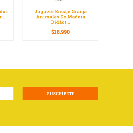
dos
Juguete Encaje Granja
Barco A
...
Animales De Madera
Figuras
Didáct...
$18.990
VER OPCIONES
V
SUSCRÍBETE