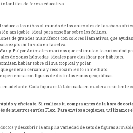
 infantiles de forma educativa.
troduce a los niños al mundo de los animales de la sabana afric
sión amigable, ideal para enseñar sobre los felinos.
ones de grandes mamíferos con colores llamativos, que ayudan 
ra explorar la vida en la selva.
 Mar y Pulpo:
Animales marinos que estimulan la curiosidad por
es de zonas húmedas, ideales para clasificar por hábitats.
ermiten hablar sobre clima tropical y polar.
que generan cercanía y reconocimiento inmediato.
periencia con figuras de distintas zonas geográficas.
ños en adelante. Cada figura está fabricada en madera resistent
ápido y eficiente. Si realizas tu compra antes de la hora de corte
s de nuestros envíos Flex. Para envíos a regiones, utilizamos 
ductos y descubrir la amplia variedad de sets de figuras armab