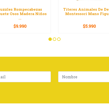
uzzles Rompecabezas
Títeres Animales De De
uete Osos Madera Niños
Montessori Mano Figur
...
$9.990
$5.990
+
-
+