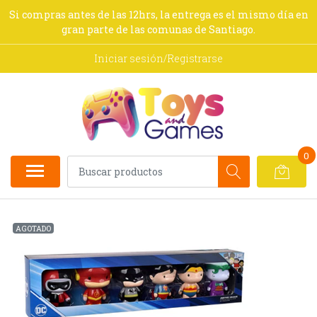
Si compras antes de las 12hrs, la entrega es el mismo día en
gran parte de las comunas de Santiago.
Iniciar sesión/Registrarse
0
AGOTADO