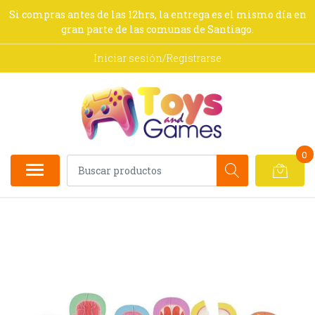
Si compras antes de las 12hrs, la entrega es el mismo día en
gran parte de las comunas de Santiago.
Iniciar sesión/Registrarse
0