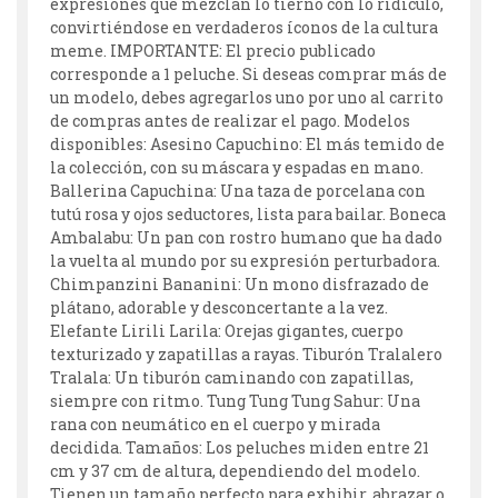
expresiones que mezclan lo tierno con lo ridículo,
convirtiéndose en verdaderos íconos de la cultura
meme. IMPORTANTE: El precio publicado
corresponde a 1 peluche. Si deseas comprar más de
un modelo, debes agregarlos uno por uno al carrito
de compras antes de realizar el pago. Modelos
disponibles: Asesino Capuchino: El más temido de
la colección, con su máscara y espadas en mano.
Ballerina Capuchina: Una taza de porcelana con
tutú rosa y ojos seductores, lista para bailar. Boneca
Ambalabu: Un pan con rostro humano que ha dado
la vuelta al mundo por su expresión perturbadora.
Chimpanzini Bananini: Un mono disfrazado de
plátano, adorable y desconcertante a la vez.
Elefante Lirili Larila: Orejas gigantes, cuerpo
texturizado y zapatillas a rayas. Tiburón Tralalero
Tralala: Un tiburón caminando con zapatillas,
siempre con ritmo. Tung Tung Tung Sahur: Una
rana con neumático en el cuerpo y mirada
decidida. Tamaños: Los peluches miden entre 21
cm y 37 cm de altura, dependiendo del modelo.
Tienen un tamaño perfecto para exhibir, abrazar o