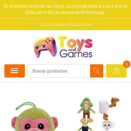
Si compras antes de las 12hrs, la entrega es el mismo día en
gran parte de las comunas de Santiago.
Iniciar sesión/Registrarse
0