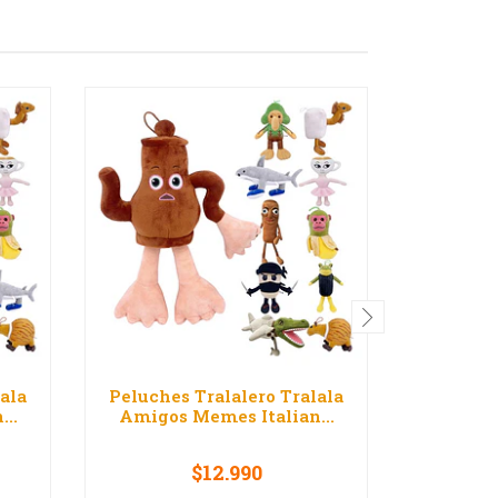
ala
Peluches Tralalero Tralala
Peluches
..
Amigos Memes Italian...
Amigos
$12.990
D
VER OPCIONES
V