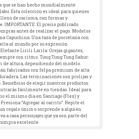
icos que se han hecho mundialmente
abu. Esta colección es ideal para quienes
 lleno de carisma, con formas y
me. IMPORTANTE: El precio publicado
ompras antes de realizar el pago. Modelos
ina Capuchina: Una taza de porcelana con
uelta al mundo por su expresión
efante Lirili Larila: Orejas gigantes,
 siempre con ritmo. Tung Tung Tung Sahur:
m de altura, dependiendo del modelo.
stán fabricados con felpa premium de alta
 duradera. Las terminaciones son prolijas y
. Beneficios de elegir nuestros productos:
ontrarás fácilmente en tiendas. Ideal para
cho el mismo día en Santiago (Flex) y
esiona “Agregar al carrito”. Repite el
 un regalo único o sorprende a alguien
 a casa personajes que ya son parte del
 compra excelente.