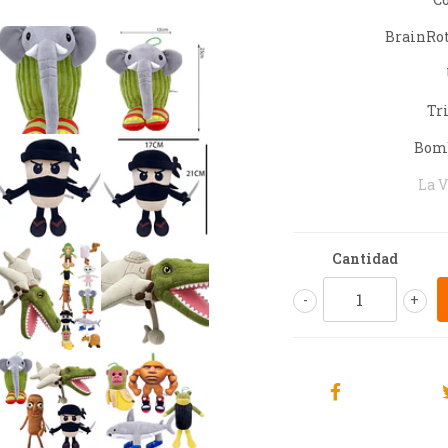
BrainRot
Tr
Bomb
La V
Cantidad
-
+