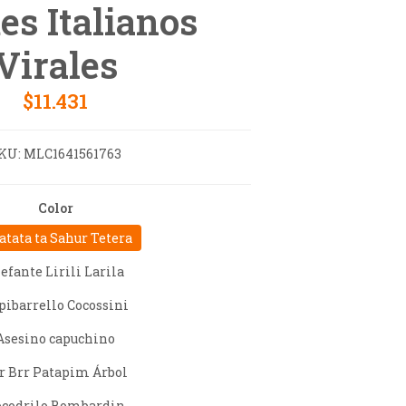
s Italianos
Virales
$11.431
KU:
MLC1641561763
Color
atata ta Sahur Tetera
efante Lirili Larila
pibarrello Cocossini
Asesino capuchino
r Brr Patapim Árbol
ocodrilo Bombardin