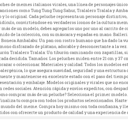
luches de memes italianos virales, una línea de personajes ún
canciones como Tung Tung Tung Sahur, Tralalero Tralala y Ambal
 y lo original. Cada peluche representa un personaje distintivo,
ridículo, convirtiéndose en verdaderos íconos de la cultura me
 más de un modelo, debes agregarlos uno por uno al carrito de c
mido de la colección, con su máscara y espadas en mano. Baller
ilar. Boneca Ambalabu: Un pan con rostro humano que ha dado la v
o disfrazado de plátano, adorable y desconcertante a la vez. El
iburón Tralalero Tralala: Un tiburón caminando con zapatillas,
rada decidida. Tamaños: Los peluches miden entre 21 cm y 37 c
razar o coleccionar. Materiales y calidad: Todos los modelos e
oalergénica, lo que asegura suavidad, seguridad y una estructura
recuente y mantenerse en excelente estado con el paso del tiempo
resentación y embalaje. Modelos originales y virales que no enc
en redes sociales. Atención rápida y envíos expeditos, con despa
ómo comprar más de un peluche? Selecciona el primer modelo. Pr
Finaliza tu compra con todos los productos seleccionados. Hazte
 mundo del meme. Compra hoy mismo con toda confianza, y lleva
dos con ofrecerte un producto de calidad y una experiencia de