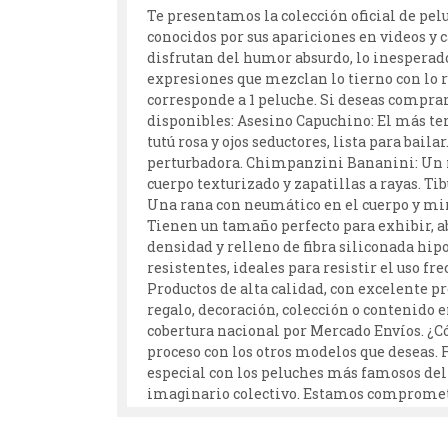
Te presentamos la colección oficial de pe
conocidos por sus apariciones en videos y 
disfrutan del humor absurdo, lo inesperado
expresiones que mezclan lo tierno con lo 
corresponde a 1 peluche. Si deseas comprar
disponibles: Asesino Capuchino: El más te
tutú rosa y ojos seductores, lista para ba
perturbadora. Chimpanzini Bananini: Un mon
cuerpo texturizado y zapatillas a rayas. T
Una rana con neumático en el cuerpo y mi
Tienen un tamaño perfecto para exhibir, ab
densidad y relleno de fibra siliconada hip
resistentes, ideales para resistir el uso f
Productos de alta calidad, con excelente p
regalo, decoración, colección o contenido 
cobertura nacional por Mercado Envíos. ¿C
proceso con los otros modelos que deseas. 
especial con los peluches más famosos del
imaginario colectivo. Estamos comprometi