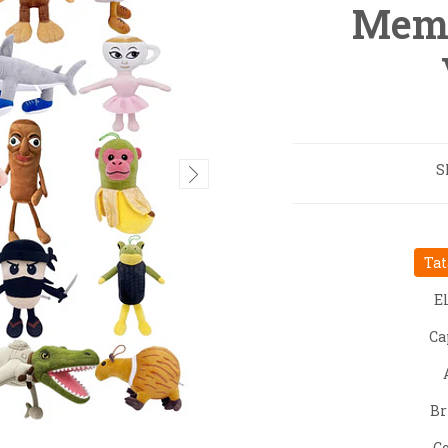
Meme
S
Tat
El
Ca
Br
C