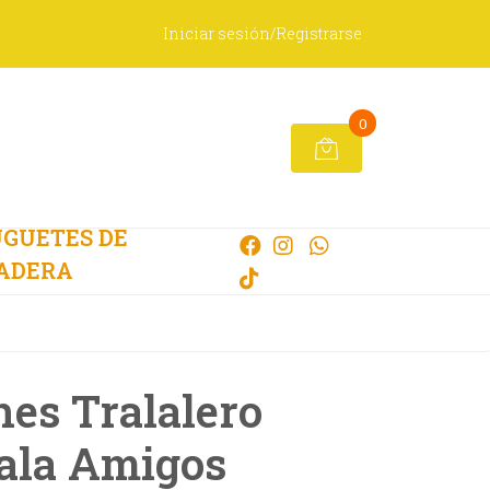
Iniciar sesión/Registrarse
0
GUETES DE
ADERA
hes Tralalero
ala Amigos