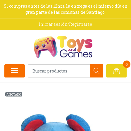
Si compras antes de las 12hrs, la entrega es el mismo día en
gran parte de las comunas de Santiago.
Iniciar sesión/Registrarse
0
AGOTADO