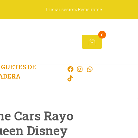
Iniciar sesión/Registrarse
0
GUETES DE
ADERA
he Cars Rayo
een Disney