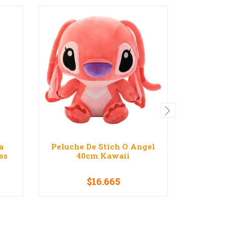
a
Peluche De Stich O Angel
Peluc
os
40cm Kawaii
K
$16.665
-
+
-