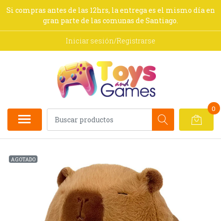
Si compras antes de las 12hrs, la entrega es el mismo día en
gran parte de las comunas de Santiago.
Iniciar sesión/Registrarse
0
AGOTADO