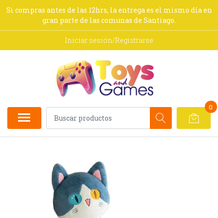
Si compras antes de las 12hrs, la entrega es el mismo día en
gran parte de las comunas de Santiago.
Iniciar sesión/Registrarse
0