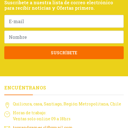
Suscríbete a nuestra lista de correo electrónico
para recibir noticias y Ofertas primero.
SUSCRÍBETE
ENCUÉNTRANOS
Quilicura, casa, Santiago, Región Metropolitana, Chile
Horas de trabajo:
Ventas solo online 09 a 18hrs
toysandgames.cl@gmail.com