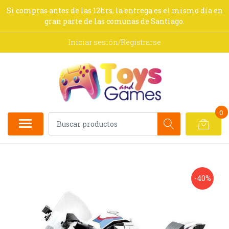
Si compras antes de las 12hrs, la entrega es el mismo día en
gran parte de las comunas de Santiago.
Iniciar sesión/Registrarse
0
-40%