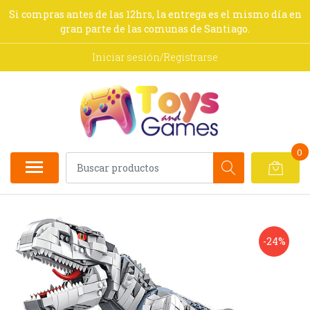
Si compras antes de las 12hrs, la entrega es el mismo día en
gran parte de las comunas de Santiago.
Iniciar sesión/Registrarse
0
-24%