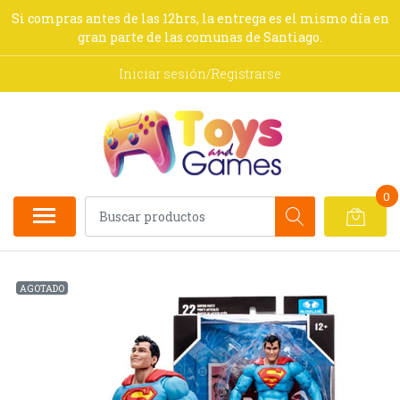
Si compras antes de las 12hrs, la entrega es el mismo día en
gran parte de las comunas de Santiago.
Iniciar sesión/Registrarse
0
AGOTADO