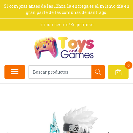
Si compras antes de las 12hrs, la entrega es el mismo día en
gran parte de las comunas de Santiago.
Iniciar sesión/Registrarse
0