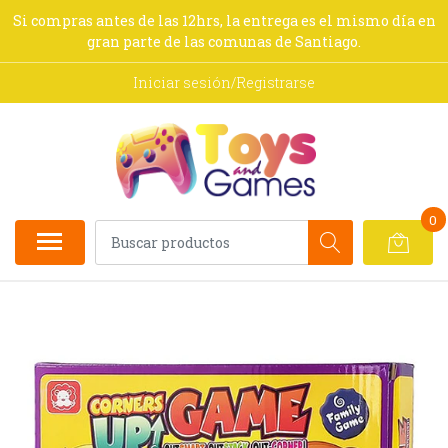
Si compras antes de las 12hrs, la entrega es el mismo día en
gran parte de las comunas de Santiago.
Iniciar sesión/Registrarse
0