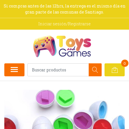
Si compras antes de las 12hrs, la entrega es el mismo día en
gran parte de las comunas de Santiago.
Iniciar sesión/Registrarse
0