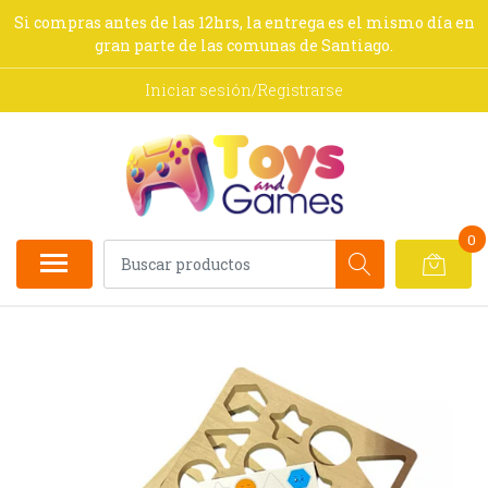
Si compras antes de las 12hrs, la entrega es el mismo día en
gran parte de las comunas de Santiago.
Iniciar sesión/Registrarse
0