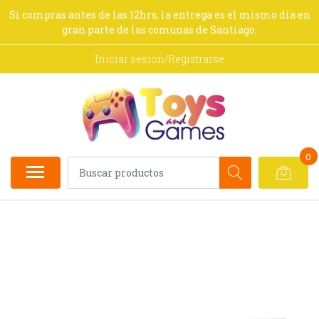
Si compras antes de las 12hrs, la entrega es el mismo día en
gran parte de las comunas de Santiago.
Iniciar sesión/Registrarse
0