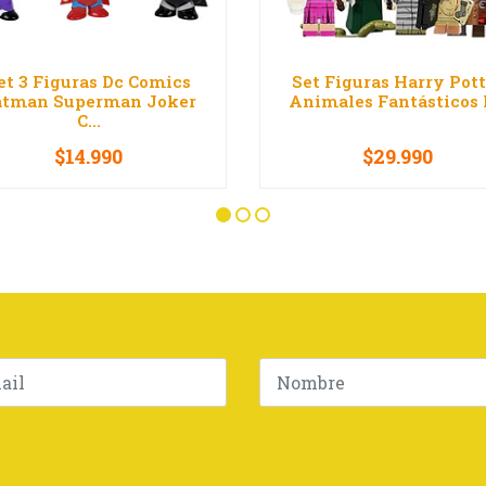
et 3 Figuras Dc Comics
Set Figuras Harry Pott
atman Superman Joker
Animales Fantásticos B
C...
$14.990
$29.990
+
VER OPCIONES