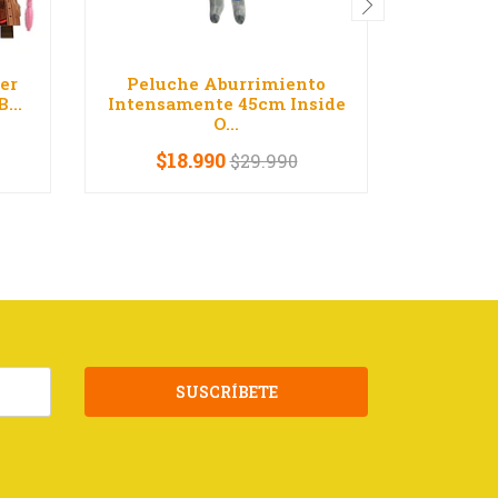
er
Peluche Aburrimiento
Set Pop
...
Intensamente 45cm Inside
Wuggy M
O...
$18.990
$29.990
-
+
V
SUSCRÍBETE