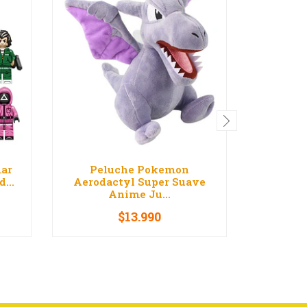
mar
Peluche Pokemon
Peluche
...
Aerodactyl Super Suave
Mario B
Anime Ju...
$13.990
-
+
V