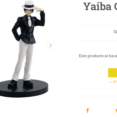
Yaiba 
S
Este producto se ha 
← o