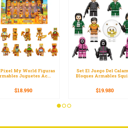
 Pixel My World Figuras
Set El Juego Del Cala
rmables Juguetes Ac...
Bloques Armables Squid
$18.990
$19.980
+
VER OPCIONES