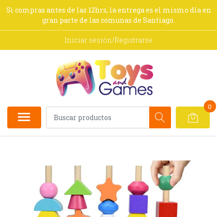
Si compras antes de las 12hrs, la entrega es el mismo día en
gran parte de las comunas de Santiago.
Iniciar sesión/Registrarse
0