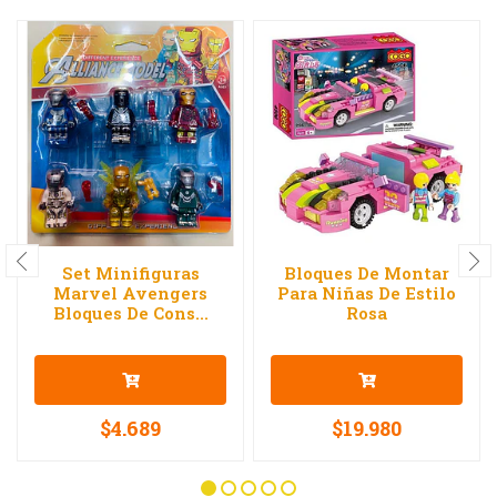
Set Minifiguras
Bloques De Montar
Marvel Avengers
Para Niñas De Estilo
Bloques De Cons...
Rosa
$4.689
$19.980