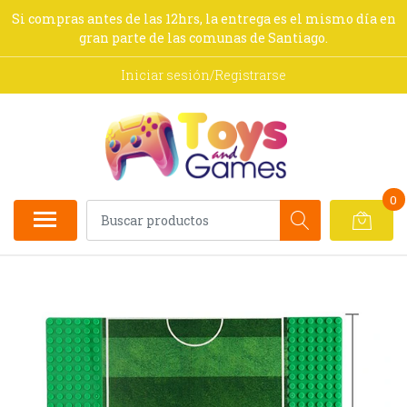
Si compras antes de las 12hrs, la entrega es el mismo día en
gran parte de las comunas de Santiago.
Iniciar sesión/Registrarse
0