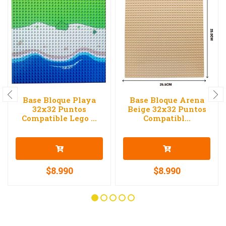
Base Bloque Playa
Base Bloque Arena
32x32 Puntos
Beige 32x32 Puntos
Compatible Lego ...
Compatibl...
$8.990
$8.990