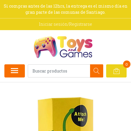
Si compras antes de las 12hrs, la entrega es el mismo día en
gran parte de las comunas de Santiago.
Iniciar sesión/Registrarse
0