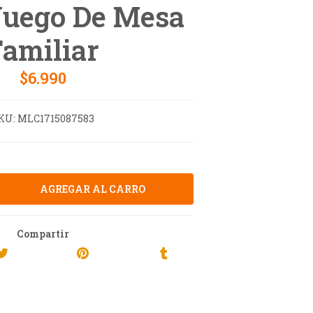
uego De Mesa
Familiar
$6.990
KU:
MLC1715087583
Compartir