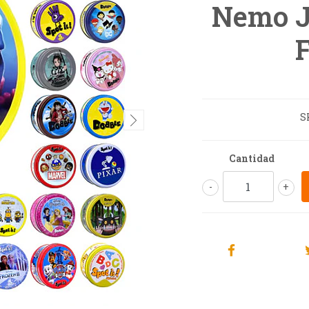
Nemo J
S
Cantidad
-
+