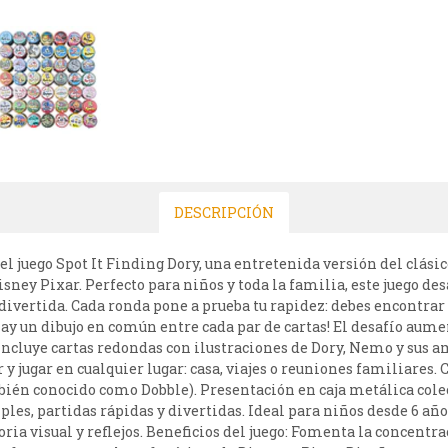
DESCRIPCIÓN
l juego Spot It Finding Dory, una entretenida versión del clásic
ney Pixar. Perfecto para niños y toda la familia, este juego desa
ivertida. Cada ronda pone a prueba tu rapidez: debes encontrar 
 hay un dibujo en común entre cada par de cartas! El desafío aum
 incluye cartas redondas con ilustraciones de Dory, Nemo y sus a
 y jugar en cualquier lugar: casa, viajes o reuniones familiares. 
bién conocido como Dobble). Presentación en caja metálica colec
mples, partidas rápidas y divertidas. Ideal para niños desde 6 a
ia visual y reflejos. Beneficios del juego: Fomenta la concentra