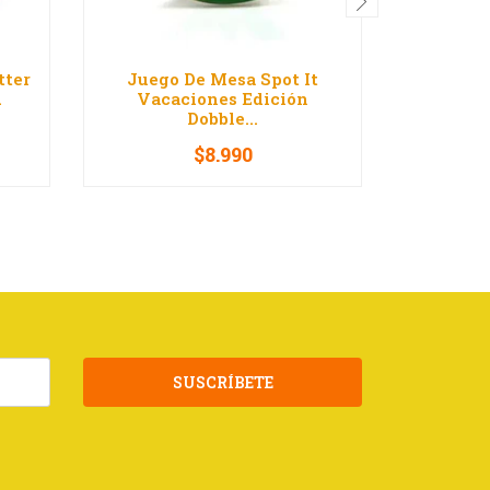
tter
Juego De Mesa Spot It
Juego D
.
Vacaciones Edición
Spot 
Dobble...
$8.990
-
+
-
SUSCRÍBETE