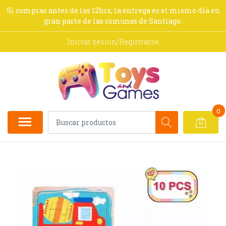
Si compras antes de las 12hrs, la entrega es el mismo día en
gran parte de las comunas de Santiago.
Iniciar sesión/Registrarse
0