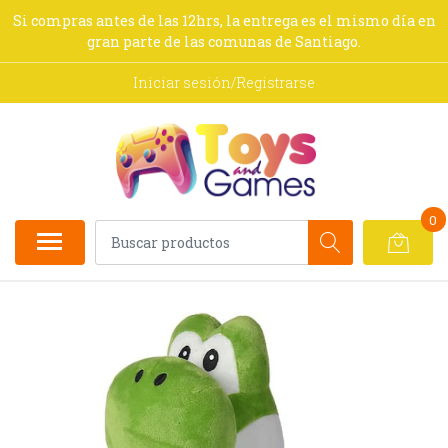
Si compras antes de las 12hrs, la entrega es el mismo día en
gran parte de las comunas de Santiago.
Iniciar sesión/Registrarse
0