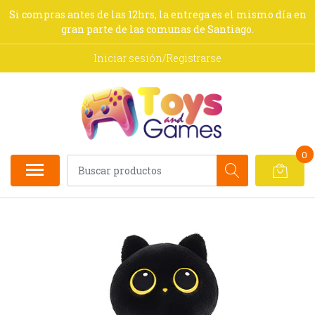
Si compras antes de las 12hrs, la entrega es el mismo día en
gran parte de las comunas de Santiago.
Iniciar sesión/Registrarse
0