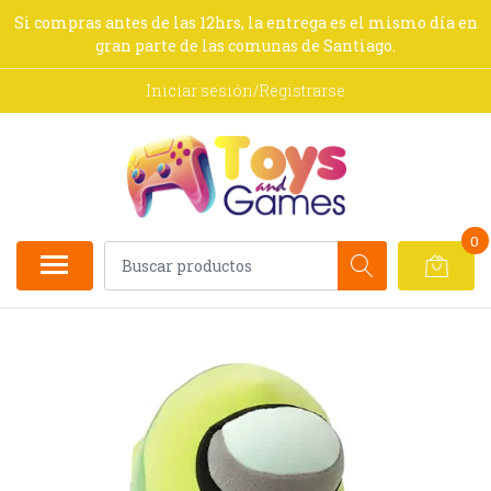
Si compras antes de las 12hrs, la entrega es el mismo día en
gran parte de las comunas de Santiago.
Iniciar sesión/Registrarse
0