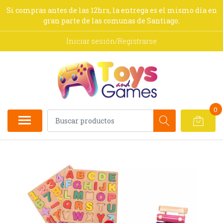
Si compras antes de las 12hrs, la entrega es el mismo día en
gran parte de las comunas de Santiago.
Iniciar sesión/Registrarse
0