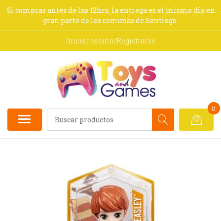
Si compras antes de las 12hrs, la entrega es el mismo día en
gran parte de las comunas de Santiago.
Iniciar sesión/Registrarse
0