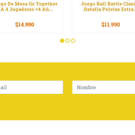
go De Mesa Go Together
Juego Ball Battle Clás
 A 4 Jugadores +4 Añ...
Batalla Pelotas Estra..
$14.990
$11.990
+
-
+