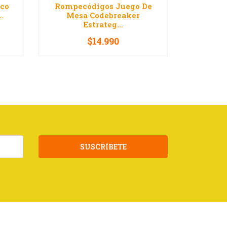
ico
Rompecódigos Juego De
Juego Pa
.
Mesa Codebreaker
Yen
Estrateg...
$14.990
-
+
-
SUSCRÍBETE