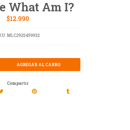
e What Am I?
$12.990
KU:
MLC2925459932
Compartir