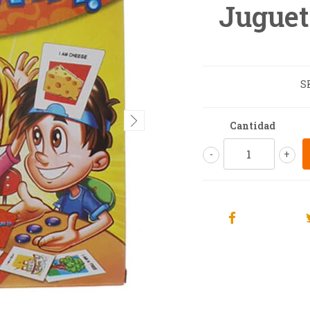
Juguet
S
Cantidad
-
+