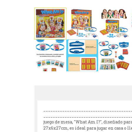
______________________________________
_______________________________________
juego de mesa, "What Am I?", diseñado par
27x6x27cm, es ideal para jugar en casa o lle