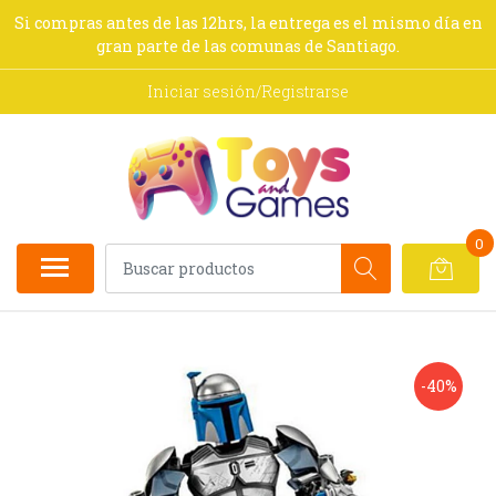
Si compras antes de las 12hrs, la entrega es el mismo día en
gran parte de las comunas de Santiago.
Iniciar sesión/Registrarse
0
-40%