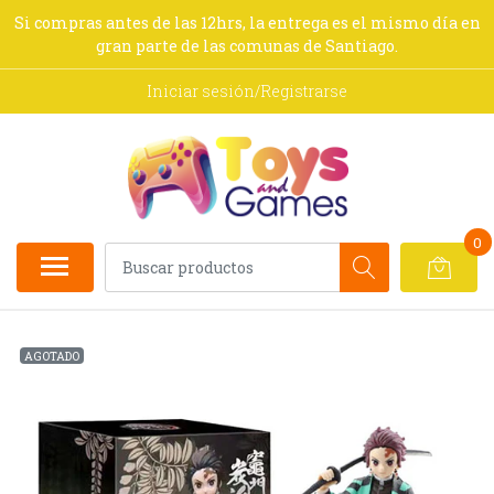
Si compras antes de las 12hrs, la entrega es el mismo día en
gran parte de las comunas de Santiago.
Iniciar sesión/Registrarse
0
AGOTADO