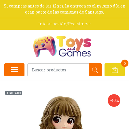
Si compras antes de las 12hrs, la entrega es el mismo día en
gran parte de las comunas de Santiago.
Iniciar sesión/Registrarse
0
AGOTADO
-40%