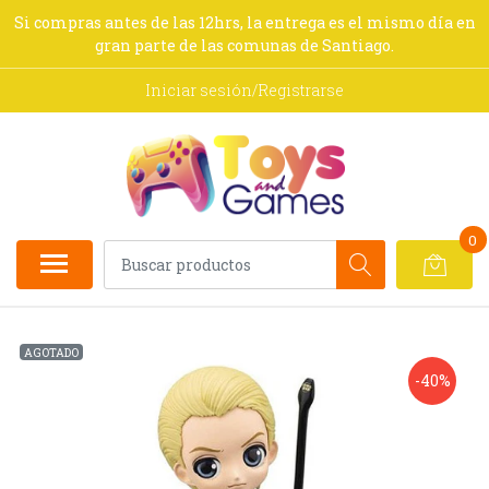
Si compras antes de las 12hrs, la entrega es el mismo día en
gran parte de las comunas de Santiago.
Iniciar sesión/Registrarse
0
AGOTADO
-40%