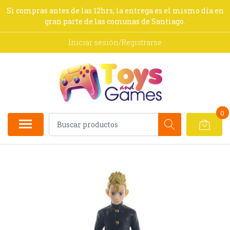
Si compras antes de las 12hrs, la entrega es el mismo día en
gran parte de las comunas de Santiago.
Iniciar sesión/Registrarse
0