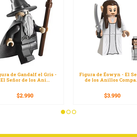
gura de Gandalf el Gris -
Figura de Éowyn - El S
El Señor de los Ani...
de los Anillos Compa.
$2.990
$3.990
+
-
+