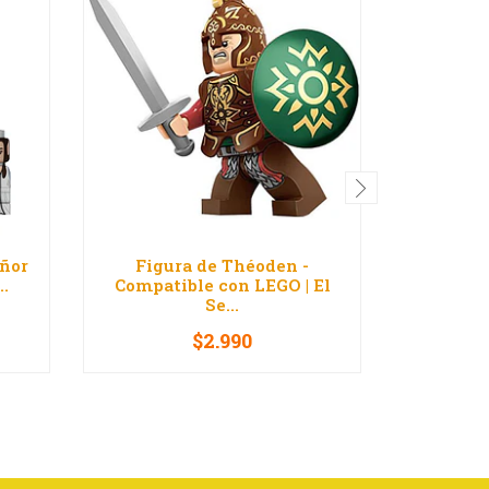
eñor
Figura de Théoden -
Figura d
..
Compatible con LEGO | El
de lo
Se...
$2.990
-
+
-