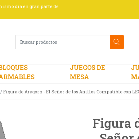
 mismo día en gran parte de
BLOQUES
JUEGOS DE
JU
ARMABLES
MESA
M
Figura de Aragorn - El Señor de los Anillos Compatible con L
Figura 
Señor 