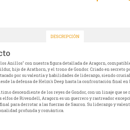
DESCRIPCIÓN
cto
 los Anillos" con nuestra figura detallada de Aragorn, compatib
ildur, hijo de Arathorn, y el trono de Gondor. Criado en secreto 
acado por su valentía y habilidades de liderazgo, siendo crucial 
desde la defensa de Helm's Deep hasta la confrontación final en 
ltimo descendiente de los reyes de Gondor, con un linaje que se
os elfos de Rivendell, Aragorn es un guerrero y rastreador excepc
final para derrotar a las fuerzas de Sauron. Su liderazgo y valen
onalidad profunda y romántica.