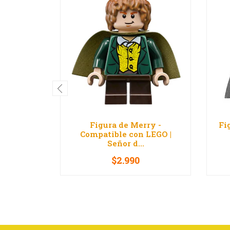
Figura de Merry -
Fi
Compatible con LEGO |
Señor d...
$2.990
-
+
-