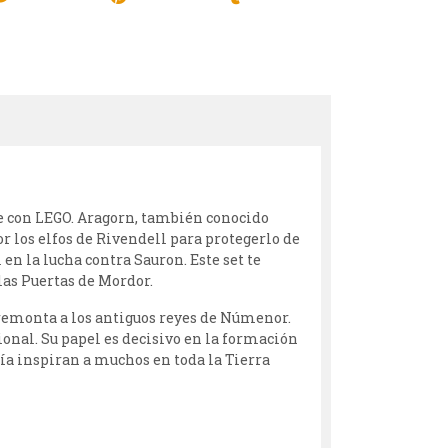
le con LEGO. Aragorn, también conocido
por los elfos de Rivendell para protegerlo de
en la lucha contra Sauron. Este set te
las Puertas de Mordor.
 remonta a los antiguos reyes de Númenor.
ional. Su papel es decisivo en la formación
tía inspiran a muchos en toda la Tierra