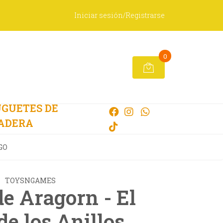
Iniciar sesión/Registrarse
0
GUETES DE
ADERA
EGO
TOYSNGAMES
de Aragorn - El
de los Anillos