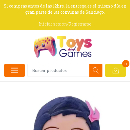
Si compras antes de las 12hrs, la entrega es el mismo día en
gran parte de las comunas de Santiago.
Iniciar sesión/Registrarse
0